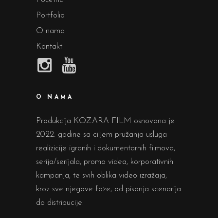
Portfolio
O nama
Kontakt
O NAMA
Produkcija KOZARA FILM osnovana je
2022. godine sa ciljem pružanja usluga
realizicije igranih i dokumentarnih filmova,
serija/serijala, promo videa, korporativnih
kampanja, te svih oblika video izražaja,
kroz sve njegove faze, od pisanja scenarija
do distribucije.