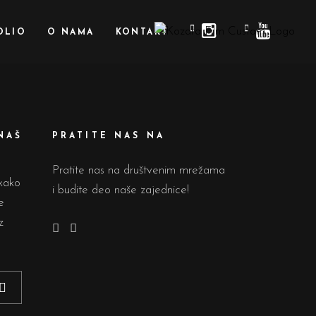
OLIO
O NAMA
KONTAKT
NAŠ
PRATITE NAS NA
Pratite nas na društvenim mrežama
 kako
i budite deo naše zajednice!
e
z