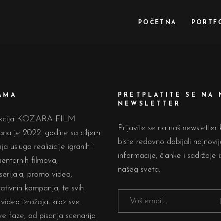
POČETNA
PORTF
AMA
PRETPLATITE SE NA 
NEWSLETTER
ukcija KOZARA FILM
Prijavite se na naš newsletter
na je 2022. godine sa ciljem
biste redovno dobijali najnovij
ja usluga realizicije igranih i
informacije, članke i sadržaje i
entarnih filmova,
našeg sveta.
/serijala, promo videa,
ativnih kampanja, te svih
 video izražaja, kroz sve
e faze, od pisanja scenarija