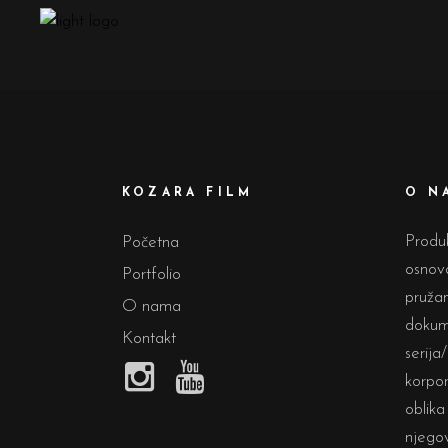
KOZARA FILM
O N
Prod
Početna
osnova
Portfolio
pružan
O nama
dokum
Kontakt
serija
korpor
oblika
njegov