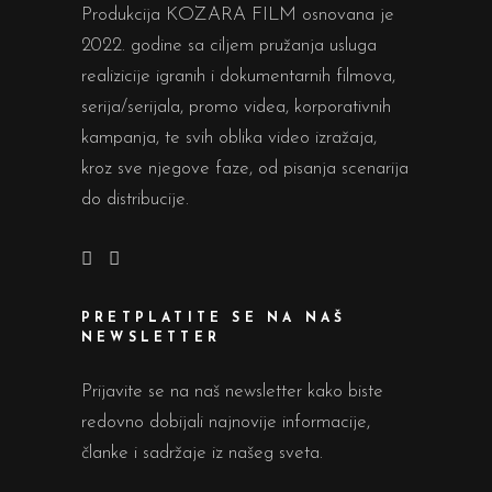
Produkcija KOZARA FILM osnovana je
2022. godine sa ciljem pružanja usluga
realizicije igranih i dokumentarnih filmova,
serija/serijala, promo videa, korporativnih
kampanja, te svih oblika video izražaja,
kroz sve njegove faze, od pisanja scenarija
do distribucije.
PRETPLATITE SE NA NAŠ
NEWSLETTER
Prijavite se na naš newsletter kako biste
redovno dobijali najnovije informacije,
članke i sadržaje iz našeg sveta.