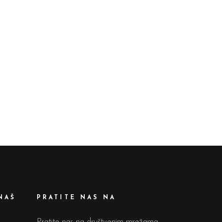
NAŠ
PRATITE NAS NA
Pratite nas na društvenim mrežama