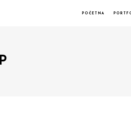
POČETNA
PORTF
P