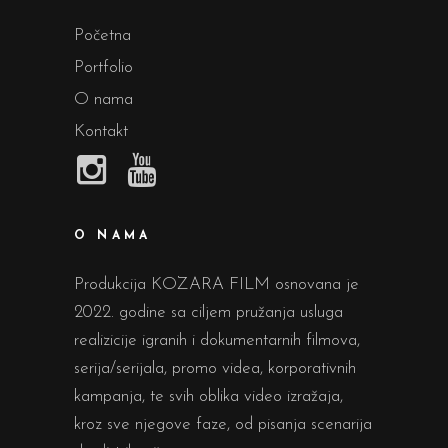
Početna
Portfolio
O nama
Kontakt
O NAMA
Produkcija KOZARA FILM osnovana je
2022. godine sa ciljem pružanja usluga
realizicije igranih i dokumentarnih filmova,
serija/serijala, promo videa, korporativnih
kampanja, te svih oblika video izražaja,
kroz sve njegove faze, od pisanja scenarija