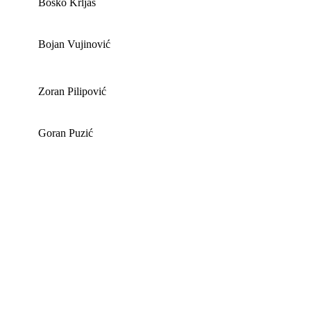
Boško Krljaš
Bojan Vujinović
Zoran Pilipović
Goran Puzić