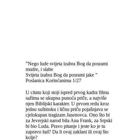
”Nego lude svijeta izabra Bog da posrami
mudre, i slabe
Svijeta izabra Bog da posrami jake ”
Poslanica Korinćanima 1/27
U citatu koji stoji ispred prvog kadra filma
sažima se ukupna punoća priče, a najviše
njen Biblijski karakter. U prvom redu kroz
jednu suštinsku i ličnu priču pojašnjava se
cjelokupan tragizam Jasenovca. Ono što bi
za Jevrejski narod bila Ana Frank, za Srpski
bi bio Luda. Pravo pitanje i jeste ko je tu
zapravo lud? Da li ovaj zaklani ili ovaj što
kolje?