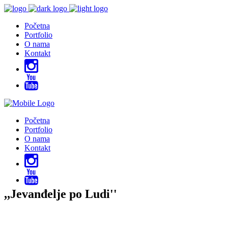
Početna
Portfolio
O nama
Kontakt
Početna
Portfolio
O nama
Kontakt
,,Jevanđelje po Ludi''