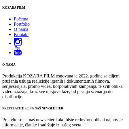
KOZARA FILM
Početna
Portfolio
O nama
Kontakt
O NAMA
Produkcija KOZARA FILM osnovana je 2022. godine sa ciljem
pružanja usluga realizicije igranih i dokumentarnih filmova,
serija/serijala, promo videa, korporativnih kampanja, te svih oblika
video izražaja, kroz sve njegove faze, od pisanja scenarija do
distribucije.
PRETPLATITE SE NA NAŠ NEWSLETTER
Prijavite se na naš newsletter kako biste redovno dobijali najnovije
informacije, članke i sadržaje iz našeg sveta.