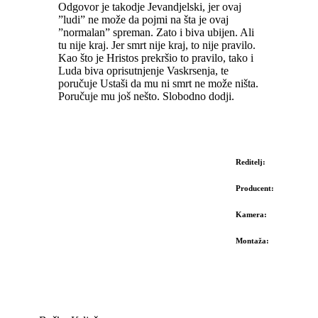
Odgovor je takodje Jevandjelski, jer ovaj
”ludi” ne može da pojmi na šta je ovaj
”normalan” spreman. Zato i biva ubijen. Ali
tu nije kraj. Jer smrt nije kraj, to nije pravilo.
Kao što je Hristos prekršio to pravilo, tako i
Luda biva oprisutnjenje Vaskrsenja, te
poručuje Ustaši da mu ni smrt ne može ništa.
Poručuje mu još nešto. Slobodno dodji.
Reditelj:
Producent:
Kamera:
Montaža: