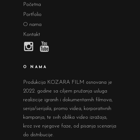
Početna
Portfolio
O nama
Kontakt
O NAMA
Produkcija KOZARA FILM osnovana je
2022. godine sa ciljem pružanja usluga
realizicije igranih i dokumentarnih filmova,
serija/serijala, promo videa, korporativnih
kampanja, te svih oblika video izražaja,
kroz sve njegove faze, od pisanja scenarija
do distribucije.