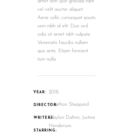
amet rem Ipsn gravida nibh
vel velit auctor aliquet.
Aene sollic consequat ipsutis
sem nibh id elit. Duis sed
odio sit amet nibh vulpute.
Venenatis faucibs nullam
quis ante. Etiam ferment
tum nulla.
2018.
YEAR:
Jonathon Sheppard
DIRECTOR:
Waylon Dalton, Justine
WRITERS:
Henderson.
STARRING: