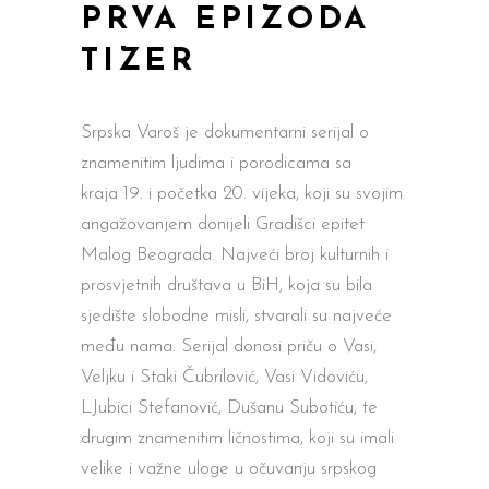
PRVA EPIZODA
TIZER
Srpska Varoš je dokumentarni serijal o
znamenitim ljudima i porodicama sa
kraja 19. i početka 20. vijeka, koji su svojim
angažovanjem donijeli Gradišci epitet
Malog Beograda. Najveći broj kulturnih i
prosvjetnih društava u BiH, koja su bila
sjedište slobodne misli, stvarali su najveće
među nama. Serijal donosi priču o Vasi,
Veljku i Staki Čubrilović, Vasi Vidoviću,
LJubici Stefanović, Dušanu Subotiću, te
drugim znamenitim ličnostima, koji su imali
velike i važne uloge u očuvanju srpskog