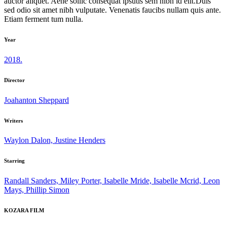
auctor aliquet. Aene sollic consequat ipsutis sem nibh id elit.Duis
sed odio sit amet nibh vulputate. Venenatis faucibs nullam quis ante.
Etiam ferment tum nulla.
Year
2018.
Director
Joahanton Sheppard
Writers
Waylon Dalon, Justine Henders
Starring
Randall Sanders, Miley Porter, Isabelle Mride, Isabelle Mcrid, Leon
Mays, Phillip Simon
KOZARA FILM