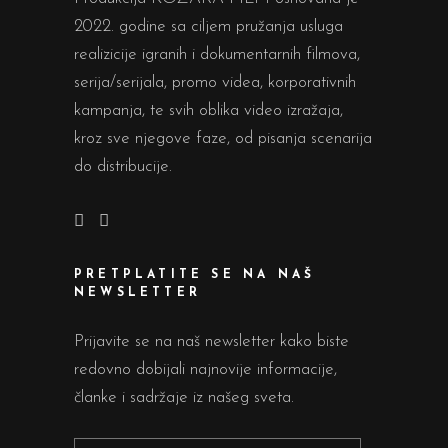
2022. godine sa ciljem pružanja usluga
realizicije igranih i dokumentarnih filmova,
serija/serijala, promo videa, korporativnih
kampanja, te svih oblika video izražaja,
kroz sve njegove faze, od pisanja scenarija
do distribucije.
PRETPLATITE SE NA NAŠ
NEWSLETTER
Prijavite se na naš newsletter kako biste
redovno dobijali najnovije informacije,
članke i sadržaje iz našeg sveta.