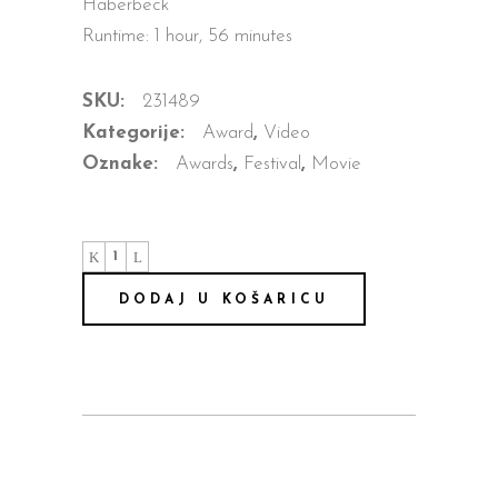
Haberbeck
Runtime: 1 hour, 56 minutes
SKU:
231489
Kategorije:
Award
,
Video
Oznake:
Awards
,
Festival
,
Movie
Eva
The
Bird
DODAJ U KOŠARICU
quantity