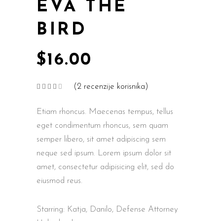
EVA THE
BIRD
$
16.00
(
2
recenzije korisnika)
Korisničke
2
ocjene:
4.00
od
Etiam rhoncus. Maecenas tempus, tellus
ukupno
5 (
korisnika)
eget condimentum rhoncus, sem quam
semper libero, sit amet adipiscing sem
neque sed ipsum. Lorem ipsum dolor sit
amet, consectetur adipisicing elit, sed do
eiusmod reus.
Starring: Katja, Danilo, Defense Attorney