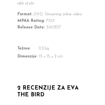
nibh id elit.
Format:
DVD, Streaming online video
MPAA Rating:
PG13
Release Date:
3/6/2017
Težina
0.2 kg
Dimenzije
15 × 15 × 2 cm
2 RECENZIJE ZA
EVA
THE BIRD