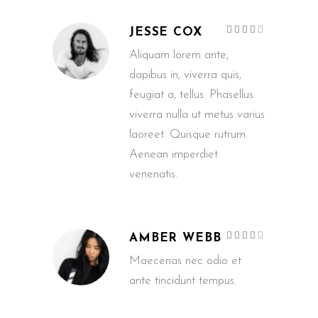
Ocijenje
JESSE COX
4
od
5
Aliquam lorem ante,
dapibus in, viverra quis,
feugiat a, tellus. Phasellus
viverra nulla ut metus varius
laoreet. Quisque rutrum.
Aenean imperdiet
venenatis.
Ocijenje
AMBER WEBB
4
od
5
Maecenas nec odio et
ante tincidunt tempus.