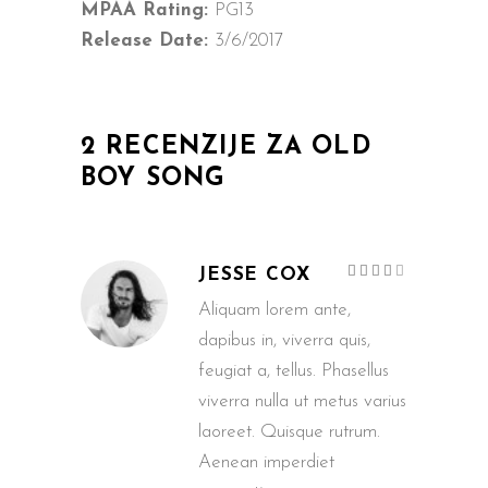
MPAA Rating:
PG13
Release Date:
3/6/2017
2 RECENZIJE ZA
OLD
BOY SONG
Ocijenje
JESSE COX
4
od
5
Aliquam lorem ante,
dapibus in, viverra quis,
feugiat a, tellus. Phasellus
viverra nulla ut metus varius
laoreet. Quisque rutrum.
Aenean imperdiet