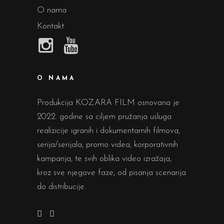
O nama
Kontakt
O NAMA
Produkcija KOZARA FILM osnovana je
2022. godine sa ciljem pružanja usluga
realizicije igranih i dokumentarnih filmova,
serija/serijala, promo videa, korporativnih
kampanja, te svih oblika video izražaja,
kroz sve njegove faze, od pisanja scenarija
do distribucije.