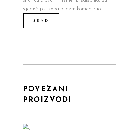
stranicu u ovom internet pregledniku za
sljedeći put kada budem komentirao.
POVEZANI
PROIZVODI