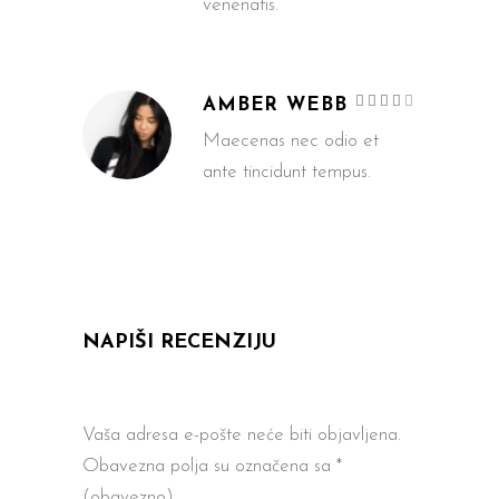
venenatis.
Ocijenje
AMBER WEBB
4
od
5
Maecenas nec odio et
ante tincidunt tempus.
NAPIŠI RECENZIJU
Vaša adresa e-pošte neće biti objavljena.
Obavezna polja su označena sa
*
(obavezno)