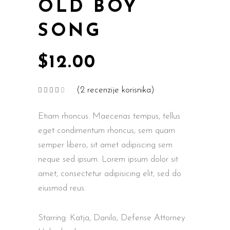
OLD BOY
SONG
$
12.00
(
2
recenzije korisnika)
Korisničke
2
ocjene:
4.00
od
Etiam rhoncus. Maecenas tempus, tellus
ukupno
5 (
korisnika)
eget condimentum rhoncus, sem quam
semper libero, sit amet adipiscing sem
neque sed ipsum. Lorem ipsum dolor sit
amet, consectetur adipisicing elit, sed do
eiusmod reus.
Starring: Katja, Danilo, Defense Attorney